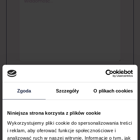
Chcę otrzymywać najlepsze promocje oraz
informacje i ciekawostki dot. świata kulinariów
Zgoda
Szczegóły
O plikach cookies
Wyrażam zgodę na politykę prywatności i
akceptuję regulamin.
Nie gwarantujemy rezerwacji na podaną godzinę.
Niniejsza strona korzysta z plików cookie
Rezerwacja zostanie potwierdzona mailowo - do
tego czasu nie jest wiążąca.
Wykorzystujemy pliki cookie do spersonalizowania treści
Przy spóźnieniu 15 minut rezerwacja może zostać
anulowana.
i reklam, aby oferować funkcje społecznościowe i
analizować ruch w naszej witrynie. Informacje o tym, jak