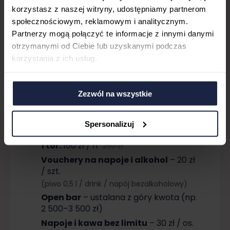
korzystasz z naszej witryny, udostępniamy partnerom
społecznościowym, reklamowym i analitycznym.
Partnerzy mogą połączyć te informacje z innymi danymi
otrzymanymi od Ciebie lub uzyskanymi podczas
korzystania z ich usług.
After Party w Hades od
Zezwól na wszystkie
16:00 (opcjonalnie):
Spersonalizuj
Bowling
1 tor:
160 zł / h
250 zł
Vouchery na napoje i alkohol
– 20 zł
/ szt.
(piwo 0,5 l / drink / napój bezalkoholowy)
Open bar
– ustalana z góry kwota (np.
2 500–3 500 zł)
Napoje i kawa bez limitu
– 30 zł / os.